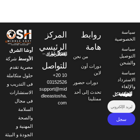
سياسة
روابط
المركز
الخصوصية
هامة
الرئيسي
سياسة
أوشا الشرق
رقم 9 شارع الاقبال لوران – اسكندرية
التوصيل
من نحن
الأوسط
شركة
والشحن
للتواصل
دورات أون
مصرية تقدم
سياسة
لاين
+20 10
حلول متكاملة
الاسترداد
03152526
دورات حضور
فى التدريب و
والإلغاء
support@mid
تحدث إلى أحد
الاستشارات
انضم للقائمة البريدية ليصلك كل جديد
dleeastosha.
ممثلينا
فى مجال
com
السلامة
والصحة
المهنية و
الجودة و البيئة