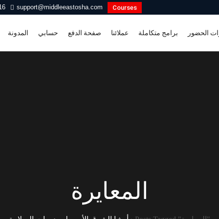
16
support@middleeastosha.com
Courses
ات الحضور
برامج متكاملة
عملائنا
صفحة الدفع
حسابي
المدونة
المعايرة
Posts Tagged "المعايرة"
›
أوشا الشرق الأوسط – دورات السلامة