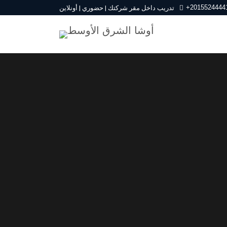
+2015524444
تدريب داخل مقر شركتك | حضوري | أونلاين