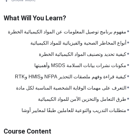
إكتشافها حتى الأن ، ويتم إضافة المئات كل سنة الأمر الذى يعرض
حياة وصحة العاملين للخطر فى حالة عدم إتخاذ إجراءات السلامة
What Will You Learn?
المناسبة.
مفهوم برنامج توصيل المعلومات عن المواد الكيميائية الخطرة
التعرض للمواد الكيميائية المختلفة من الممكن أن يتسبب فى
أنواع المخاطر الصحية والفيزيائية للمواد الكيميائية
حدوث مخاطر صحية كبيرة تصيب أعضاء الجسم المختلفة مثل
كيفية تحديد وتصنيف المواد الكيميائية الخطرة
الجهاز التنفسى والقلب والكبد والكليتين.
مكونات نشرات بيانات السلامة MSDS وأهميتها
ولتفادى وقوع إصابات وأمراض بسبب التعرض للمواد الكيميائية
كيفية قراءة وفهم ملصقات التحذير NFPA وHMIS وRTK
الخطرة أصدرت الأوشا المواصفات رقم 29 CFR 1910.1200
التعرف على مهمات الوقاية الشخصية المناسبة لكل مادة
والخاصة بتوصيل المعلومات عن مخاطر المواد الكيميائية الخطرة
طرق التعامل والتخزين الآمن للمواد الكيميائية
التى يتم إنتاجها وتداولها إلى أصحاب العمل والعاملين للتأكد من
معرفتهم بهذه المخاطر ومعرفتهم كيفية حماية أنفسهم منها.
متطلبات التدريب والتوعية للعاملين طبقًا لمعايير أوشا
Course Content