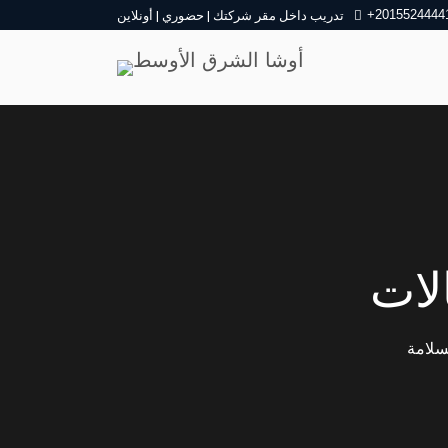
+2015524444
تدريب داخل مقر شركتك | حضوري | أونلاين
لات
سلامة