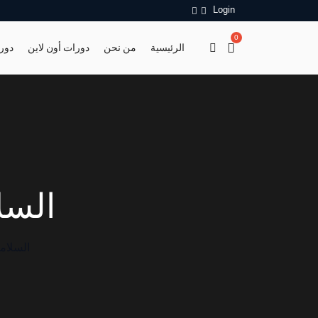
Login
0
الرئيسية
من نحن
دورات أون لاين
دور
السل
السلام