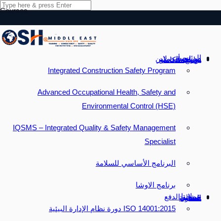
Courses
الرئيسية
من نحن
دورات أون لاين
دورات الحضور
برامج متكاملة
Integrated Construction Safety Program
Advanced Occupational Health, Safety and
Environmental Control (HSE)
IQSMS – Integrated Quality & Safety Management
Specialist
البرنامج الأساسي للسلامة
برنامج الاوشا
عملائنا
صفحة الدفع
حسابي
المدونة
14001:2015 ISO دورة نظام الإدارة البيئية