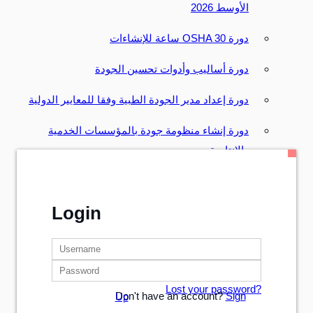
الأوسط 2026
دورة OSHA 30 ساعة للإنشاءات
دورة أساليب وأدوات تحسين الجودة
دورة إعداد مدير الجودة الطبية وفقا للمعايير الدولية
دورة إنشاء منظومة جودة بالمؤسسات الخدمية
والإنتاجية
دورة الأساليب الاحصائية للتحكم وتحسين جودة
العمليات SPC
Login
دورة التأهيل لشهادة محترف إدارة الجودة CQE
دورة المبادئ الأساسية لنظام سلامة الأغذية BRC
Lost your password?
دورة المعيار الدولى لإدارة الأصول ايزو 55001
Don't have an account?
Sign Up