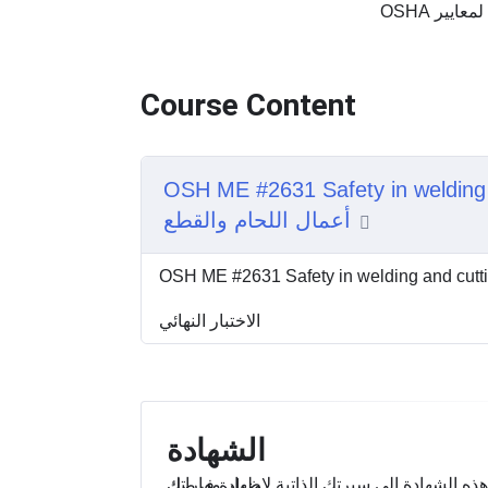
لمعايير OSHA
Course Content
OSH ME #2631 Safety in wel السلامة في
أعمال اللحام والقطع
الاختبار النهائي
الشهادة
أضف هذه الشهادة إلى سيرتك الذاتية لإظهار مهاراتك وزيادة فرصك