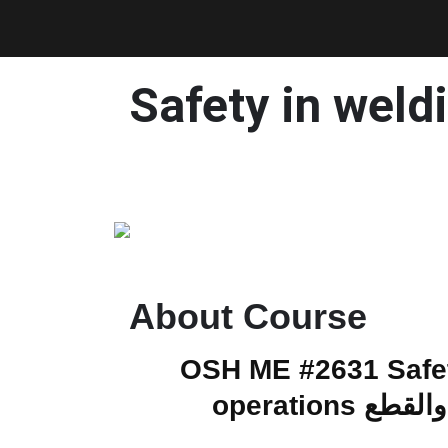
Safety in weld
About Course
OSH ME #2631 Safet
ام والقطع