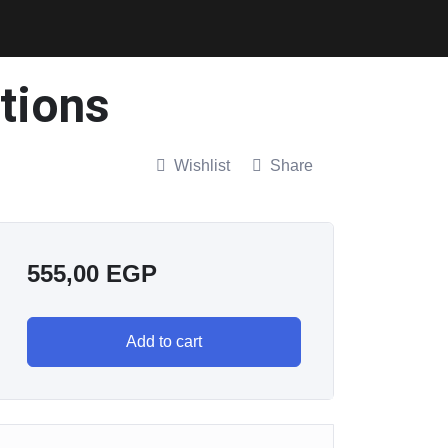
ations
Wishlist
Share
555,00
EGP
Add to cart