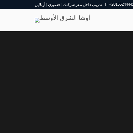
+2015524444
تدريب داخل مقر شركتك | حضوري | أونلاين