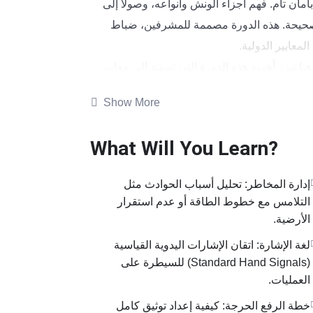
أمان تام. فهم أجزاء الونش وأنواعه، وصولاً إلى
لصحيحة. هذه الدورة مصممة للمشرفين، ضباط
معايير الدولية.
 تبرز أهمية هذه الدورة التي تستند إلى معايير
Show More
، الوايرات) وكيفية عملها.
What Will You Learn?
وط الطاقة أو عدم استقرار الأرضية.
* التفتيش والامتثال: تعلم كيفية فحص الأوناش وأدوات الرفع (Hooks, Shackles, Slings) ورفض الأجزاء
إدارة المخاطر: تحليل أسباب الحوادث مثل
التلامس مع خطوط الطاقة أو عدم استقرار
الأرضية.
* ميكانيكا الرفع: شرح مفصل لجدول الأحمال (Load Charts) وكيفية تحديد “نصف قطر الحمل” وتأثير زوايا
لغة الإشارة: اتقان الإشارات اليدوية القياسية
(Standard Hand Signals) للسيطرة على
ع المعقدة لضمان أعلى مستويات السلامة.
العمليات.
خطة الرفع الحرجة: كيفية إعداد توثيق كامل