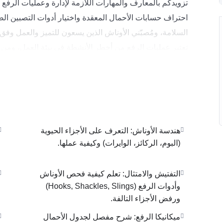
تزويدكم بالمعارف والمهارات اللازمة لإدارة وعمليات الرفع ب
احتراف حسابات الأحمال المعقدة واختيار أدوات التصبين ا
السلامة، ومُصبّني الأوناش الذين يسعون للتميز والعمل وفق ال
تعتبر عمليات الرفع من أخطر الأنشطة في بيئة العمل، ومن هنا
OSHA. يغطي الكورس المحاور التالية بالتفصيل:
* هندسة الأوناش: التعرف على الأجزاء الحيوية (البوم، الركائز
* إدارة المخاطر: تحليل أسباب الحوادث مثل التلامس مع خط
هندسة الأوناش: التعرف على الأجزاء الحيوية
التالفة.
(البوم، الركائز، الوايرات) وكيفية عملها.
* لغة الإشارة: اتقان الإشارات اليدوية القياسية (Standard Hand Signals) للسيطرة على العمليات.
التفتيش والامتثال: تعلم كيفية فحص الأوناش
الرفع على السعة التشغيلية.
وأدوات الرفع (Hooks, Shackles, Slings)
* خطة الرفع الحرجة: كيفية إعداد توثيق كامل لعمليات الرف
ورفض الأجزاء التالفة.
ميكانيكا الرفع: شرح مفصل لجدول الأحمال