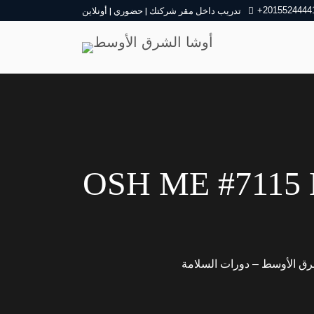
+2015524444
تدريب داخل مقر شركتك | حضوري | أونلاين
OSH إغلاق مصادر الطاقة
رق الأوسط – دورات السلامة