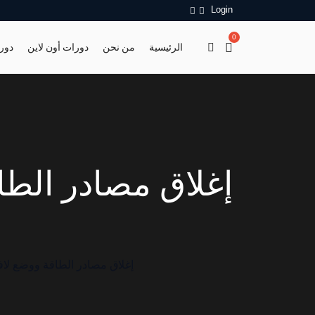
Login
0
الرئيسية
من نحن
دورات أون لاين
دور
OSH ME #7115 Lock – Out Tag-Out إغلاق مصادر الطاقة 