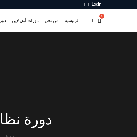
Login
0
الرئيسية
من نحن
دورات أون لاين
دور
14001:2015 ISO 
14001:2015 ISO دورة