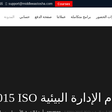
16
support@middleeastosha.com
Courses
ات الحضور
برامج متكاملة
عملائنا
صفحة الدفع
حسابي
المدونة
دورة نظام الإدارة البيئية
 نظام الإدارة البيئية
›
courses
›
أوشا الشرق الأوسط – دورا