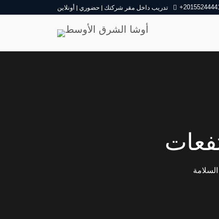
+2015524444
تدريب داخل مقر شركتك | حضوري | أونلاين
تفعات
السلامة