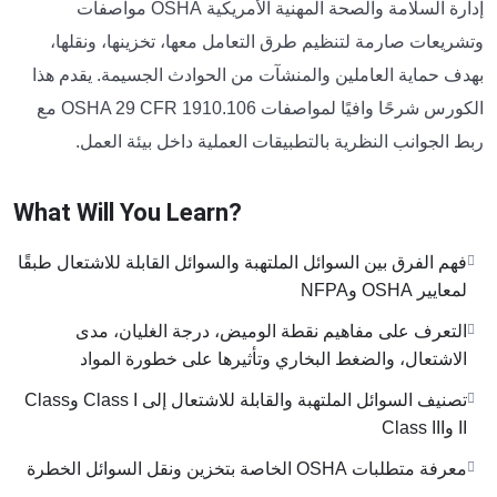
إدارة السلامة والصحة المهنية الأمريكية OSHA مواصفات
وتشريعات صارمة لتنظيم طرق التعامل معها، تخزينها، ونقلها،
بهدف حماية العاملين والمنشآت من الحوادث الجسيمة. يقدم هذا
الكورس شرحًا وافيًا لمواصفات OSHA 29 CFR 1910.106 مع
ربط الجوانب النظرية بالتطبيقات العملية داخل بيئة العمل.
What Will You Learn?
فهم الفرق بين السوائل الملتهبة والسوائل القابلة للاشتعال طبقًا
لمعايير OSHA وNFPA
التعرف على مفاهيم نقطة الوميض، درجة الغليان، مدى
الاشتعال، والضغط البخاري وتأثيرها على خطورة المواد
تصنيف السوائل الملتهبة والقابلة للاشتعال إلى Class I وClass
II وClass III
معرفة متطلبات OSHA الخاصة بتخزين ونقل السوائل الخطرة