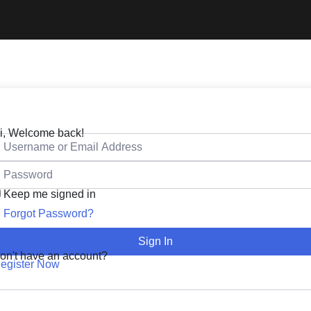
i, Welcome back!
Keep me signed in
Forgot Password?
Sign In
on't have an account?
egister Now