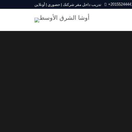
+2015524444
تدريب داخل مقر شركتك | حضوري | أونلاين