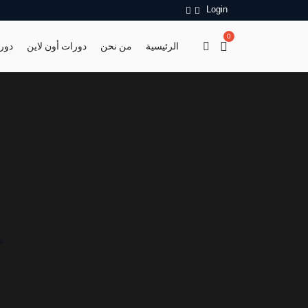
Login
0
الرئيسية
من نحن
دورات أون لاين
دور
م