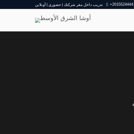
+2015524444
تدريب داخل مقر شركتك | حضوري | أونلاين